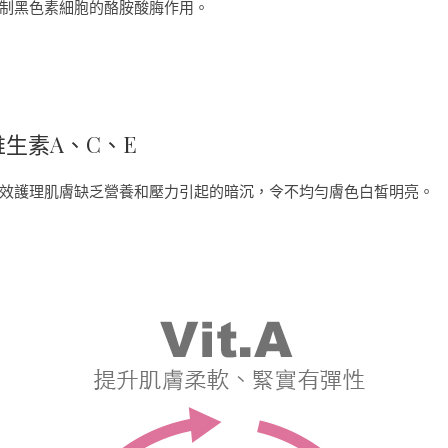
制黑色素細胞的酪胺酸脢作用。
維生素A、C、E
效護理肌膚缺乏營養和壓力引起的暗沉，令不均勻膚色白皙明亮。