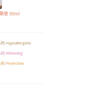
液 30ml
 Hypoallergenic
 Whitening
 Protection