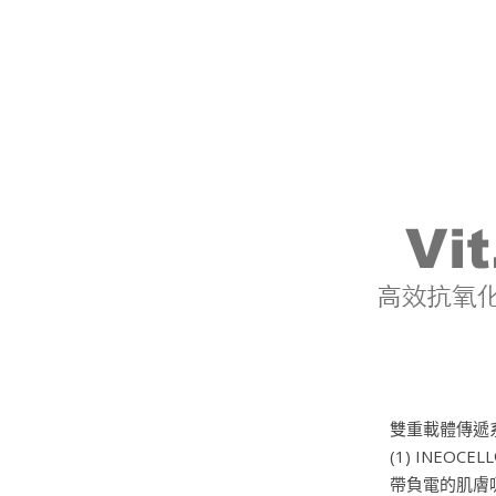
雙重載體傳遞
(1) INE
帶負電的肌膚