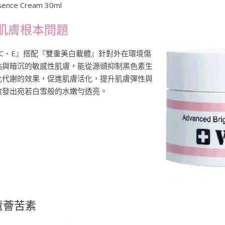
ssence Cream 30ml
肌膚根本問題
C、E』搭配『雙重美白載體』針對外在環境傷
點與暗沉的敏感性肌膚，能從源頭抑制黑色素生
化代謝的效果，促進肌膚活化，提升肌膚彈性與
散發出宛若白雪般的水嫩勻透亮。
蘆薈苦素